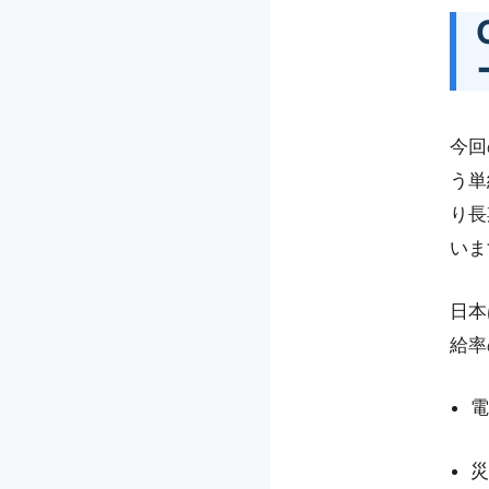
今回
う単
り長
いま
日本
給率