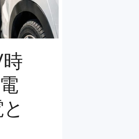
V時
電
電と