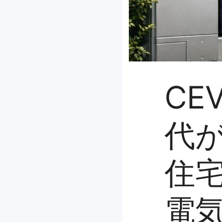
CE
代
住
電