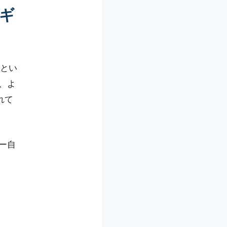
ルギ
」とい
、よ
れて
ー自