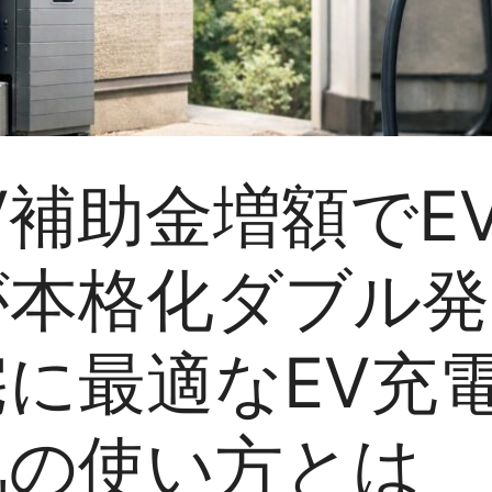
V補助金増額でE
が本格化ダブル発
宅に最適なEV充
気の使い方とは