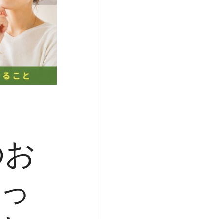
のお
なっ