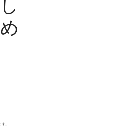
悔し
始め
ます。