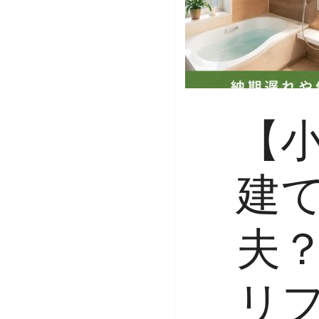
【小
建
夫
リ