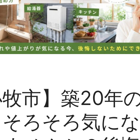
牧市】築20年
、そろそろ気に