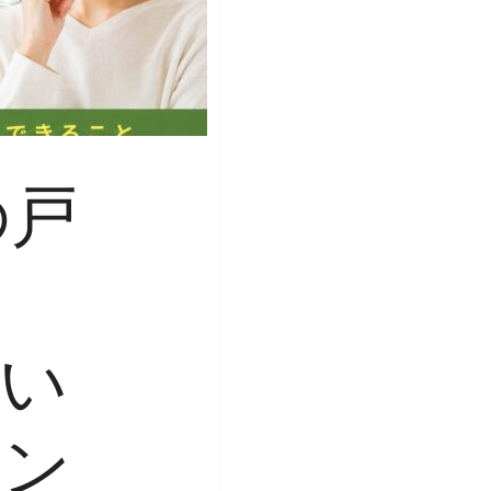
の戸
い
ミン