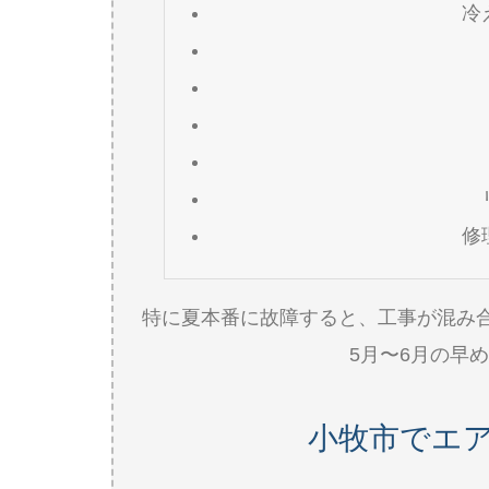
冷
修
特に夏本番に故障すると、工事が混み
5月〜6月の早
小牧市でエ