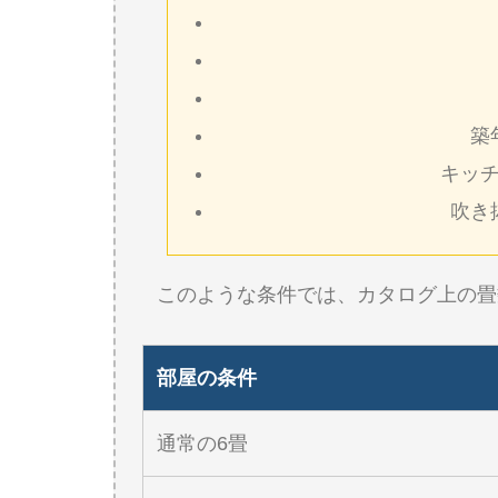
築
キッチ
吹き
このような条件では、カタログ上の畳
部屋の条件
通常の6畳