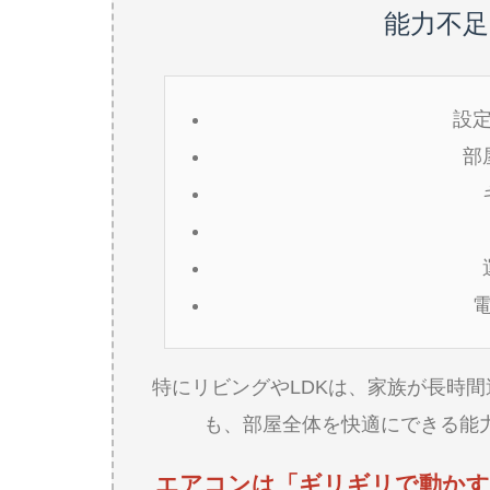
能力不
設
部
特にリビングやLDKは、家族が長時
も、部屋全体を快適にできる能
エアコンは「ギリギリで動かす