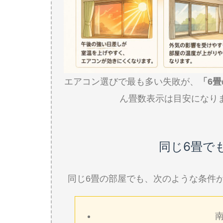
エアコン選びで最も多い失敗が、
「6
ん畳数表示は目安になり
同じ6畳で
同じ6畳の部屋でも、次のような条件