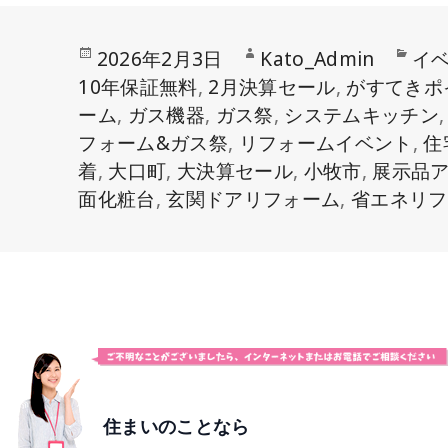
投
作
カ
2026年2月3日
Kato_Admin
イ
稿
成
テ
10年保証無料
,
2月決算セール
,
がすてきポ
日:
者
ゴ
ーム
,
ガス機器
,
ガス祭
,
システムキッチン
リ
フォーム&ガス祭
,
リフォームイベント
,
住
ー
着
,
大口町
,
大決算セール
,
小牧市
,
展示品
面化粧台
,
玄関ドアリフォーム
,
省エネリフ
住まいのことなら