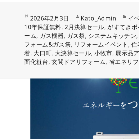
投
作
カ
2026年2月3日
Kato_Admin
イ
稿
成
テ
10年保証無料
,
2月決算セール
,
がすてきポ
日:
者
ゴ
ーム
,
ガス機器
,
ガス祭
,
システムキッチン
リ
フォーム&ガス祭
,
リフォームイベント
,
住
ー
着
,
大口町
,
大決算セール
,
小牧市
,
展示品
面化粧台
,
玄関ドアリフォーム
,
省エネリフ