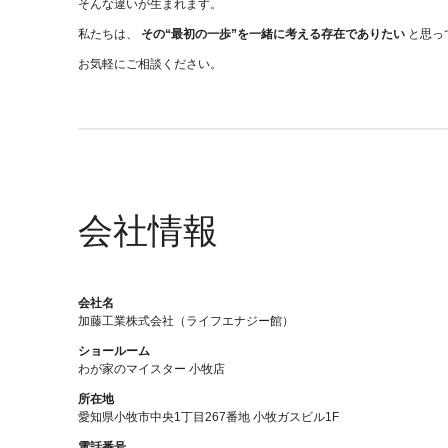
そんな違いが生まれます。
私たちは、
その“最初の一歩”を一緒に考える存在でありたい
と思っ
お気軽にご相談ください。
会社情報
会社名
加藤工業株式会社（ライフエナジー館）
ショールーム
わが家のマイスター 小牧店
所在地
愛知県小牧市中央1丁目267番地 小牧ガスビル1F
電話番号