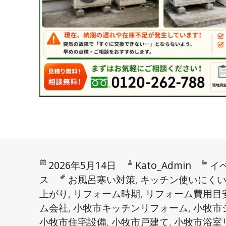
投
作
カ
2026年5月14日
Kato_Admin
イ
稿
タ
成
テ
ス
お風呂寒い対策
,
キッチン使いにく
日:
グ
者
ゴ
上がり
,
リフォーム時期
,
リフォーム費用目
リ
ム会社
,
小牧市キッチンリフォーム
,
小牧市
ー
小牧市住宅設備
,
小牧市戸建て
,
小牧市浴室