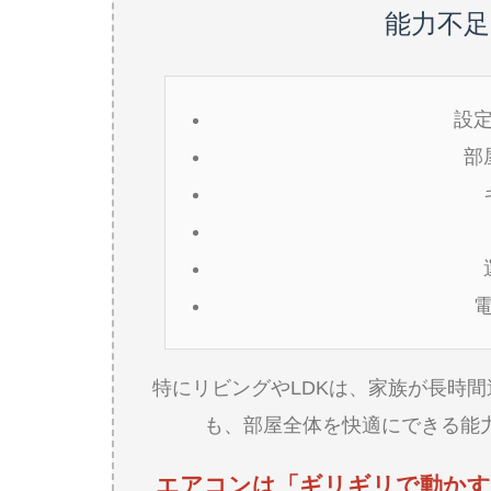
能力不
設
部
特にリビングやLDKは、家族が長時
も、部屋全体を快適にできる能
エアコンは「ギリギリで動かす