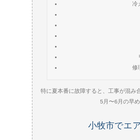
冷
修
特に夏本番に故障すると、工事が混み
5月〜6月の早
小牧市でエ