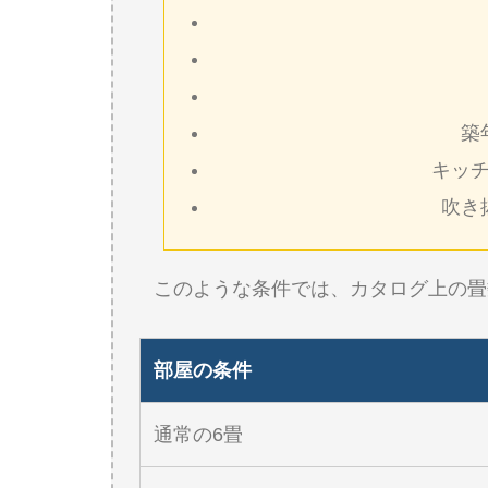
築
キッチ
吹き
このような条件では、カタログ上の畳
部屋の条件
通常の6畳