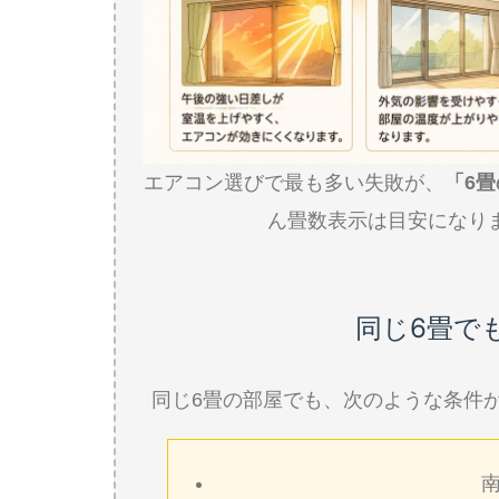
エアコン選びで最も多い失敗が、
「6
ん畳数表示は目安になり
同じ6畳で
同じ6畳の部屋でも、次のような条件