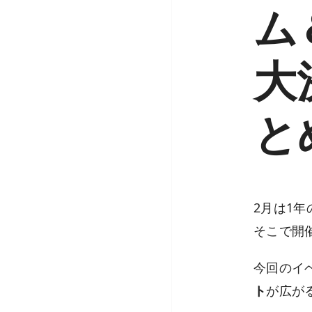
ム
大
と
2月は1年
そこで開
今回のイ
ト
が広が