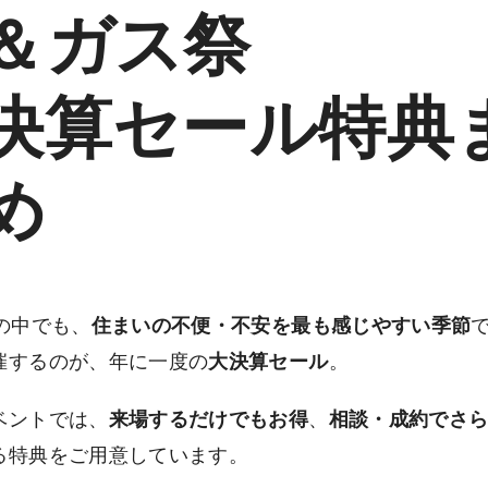
＆ガス祭
決算セール特典
め
の中でも、
住まいの不便・不安を最も感じやすい季節
催するのが、年に一度の
大決算セール
。
ベントでは、
来場するだけでもお得
、
相談・成約でさ
る特典をご用意しています。