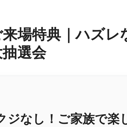
ご来場特典｜ハズレ
大抽選会
クジなし！ご家族で楽