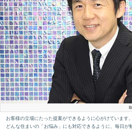
取
お客様の立場にたった提案ができるように心がけています
どんな住まいの「お悩み」にも対応できるように、毎日が