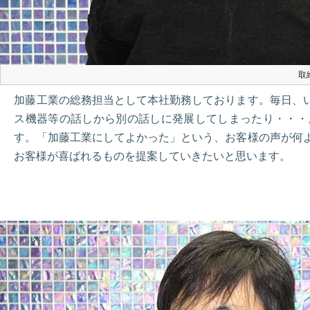
取
加藤工業の総務担当として本社勤務しております。毎日、
ス機器等の話しから別の話しに発展してしまったり・・・
す。「加藤工業にしてよかった」という、お客様の声が何
お客様が喜ばれるものを提案していきたいと思います。