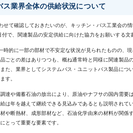
・バス業界全体の供給状況について
あわせて確認しておきたいのが、キッチン・バス工業会の
29日付で、関連製品の安定供給に向けた協力をお願いする
一時的に一部の部材で不安定な状況が見られたものの、現
製品ごとの差はありつつも、概ね通常時と同様に関連製品
。また、業界としてシステムバス・ユニットバス製品につ
います。
替調達や備蓄石油の放出により、原油やナフサの国内需要
供給は年を越えて継続できる見込みであるとも説明されて
部材や断熱材、成形部材など、石油化学由来の材料が関係
界にとって重要な要素です。