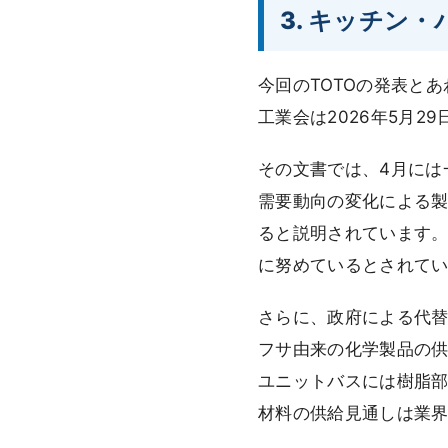
3. キッチン
今回のTOTOの発表と
工業会は2026年5月
その文書では、4月には
需要動向の変化による
ると説明されています
に努めているとされて
さらに、政府による代
フサ由来の化学製品の
ユニットバスには樹脂
材料の供給見通しは業