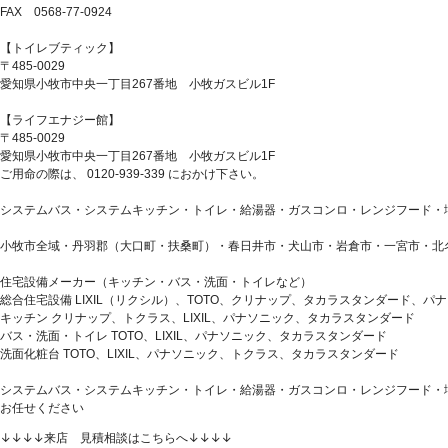
FAX 0568-77-0924
【トイレブティック】
〒485-0029
愛知県小牧市中央一丁目267番地 小牧ガスビル1F
【ライフエナジー館】
〒485-0029
愛知県小牧市中央一丁目267番地 小牧ガスビル1F
ご用命の際は、 0120-939-339 におかけ下さい。
システムバス・システムキッチン・トイレ・給湯器・ガスコンロ・レンジフード・
小牧市全域・丹羽郡（大口町・扶桑町）・春日井市・犬山市・岩倉市・一宮市・北
住宅設備メーカー（キッチン・バス・洗面・トイレなど）
総合住宅設備 LIXIL（リクシル）、TOTO、クリナップ、タカラスタンダード、パ
キッチン クリナップ、トクラス、LIXIL、パナソニック、タカラスタンダード
バス・洗面・トイレ TOTO、LIXIL、パナソニック、タカラスタンダード
洗面化粧台 TOTO、LIXIL、パナソニック、トクラス、タカラスタンダード
システムバス・システムキッチン・トイレ・給湯器・ガスコンロ・レンジフード・
お任せください
↓↓↓↓来店 見積相談はこちらへ↓↓↓↓