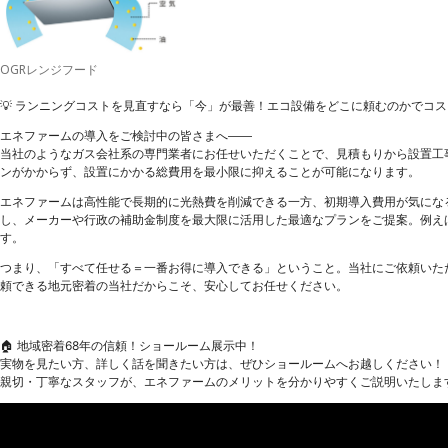
OGRレンジフード
💡 ランニングコストを見直すなら「今」が最善！エコ設備をどこに頼むのかでコ
エネファームの導入をご検討中の皆さまへ――
当社のようなガス会社系の専門業者にお任せいただくことで、見積もりから設置工
ンがかからず、設置にかかる総費用を最小限に抑えることが可能になります。
エネファームは高性能で長期的に光熱費を削減できる一方、初期導入費用が気にな
し、メーカーや行政の補助金制度を最大限に活用した最適なプランをご提案。例え
す。
つまり、「すべて任せる＝一番お得に導入できる」ということ。当社にご依頼いた
頼できる地元密着の当社だからこそ、安心してお任せください。
🏠 地域密着68年の信頼！ショールーム展示中！
実物を見たい方、詳しく話を聞きたい方は、ぜひショールームへお越しください！
親切・丁寧なスタッフが、エネファームのメリットを分かりやすくご説明いたしま