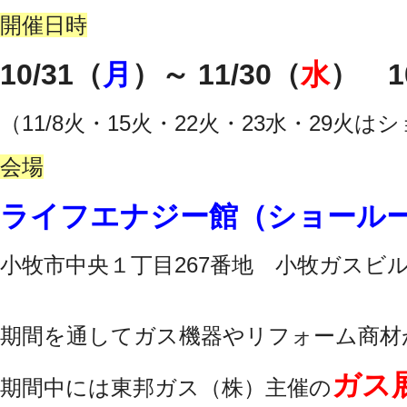
開催日時
10/31（
月
）～ 11/30（
水
） 1
（11/8火・15火・22火・23水・29
会場
ライフエナジー館（ショール
小牧市中央１丁目267番地 小牧ガスビ
期間を通してガス機器やリフォーム商材
ガス
期間中には東邦ガス（株）主催の